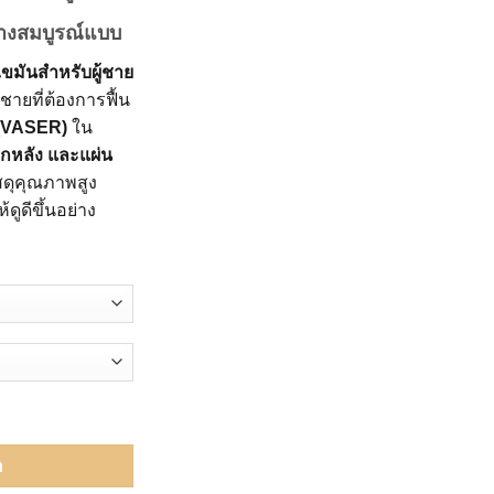
0.
฿2,790.00.
ร่างสมบูรณ์แบบ
ขมันสำหรับผู้ชาย
ายที่ต้องการฟื้น
 (VASER)
ใน
ีกหลัง และแผ่น
ัสดุคุณภาพสูง
ดูดีขึ้นอย่าง
ลังดูดไขมันโดยเฉพาะ ซิปหน้า ชิ้น
า