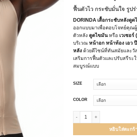
คะแนน
฿4,990.0
ของลูกค้า
ฟื้นตัวไว กระชับมั่นใจ รูป
DORINDA เสื้อกระชับหลังดูดไ
ออกแบบมาเพื่อตอบโจทย์คุณผู้ช
ตัวหลัง
ดูดไขมัน
หรือ
เวเซอร์
บริเวณ
หน้าอก หน้าท้อง เอว ป
หลัง
ด้วยดีไซน์ที่ทันสมัยและว
เสริมการฟื้นตัวและปรับสรีระให้
สมบูรณ์แบบ
SIZE
COLOR
จำนวน เสื้อกระชับสัดส่วนผู้ชาย ห
หยิบใส่ตะกร้