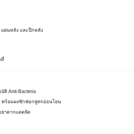
 แผ่นหลัง และปีกหลัง
ี่
บัติ Anti-Bacteria
°C) พร้อมผงซักฟอกสูตรอ่อนโยน
ละอย่าตากแดดจัด