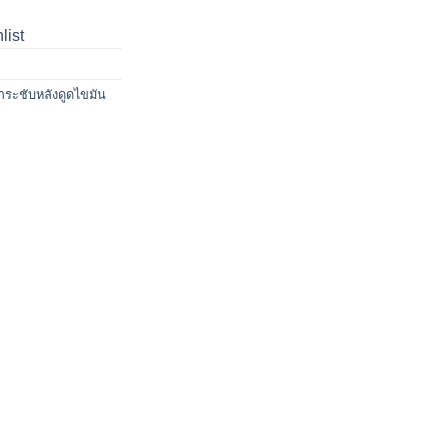
list
กระชับหลังดูดไขมัน