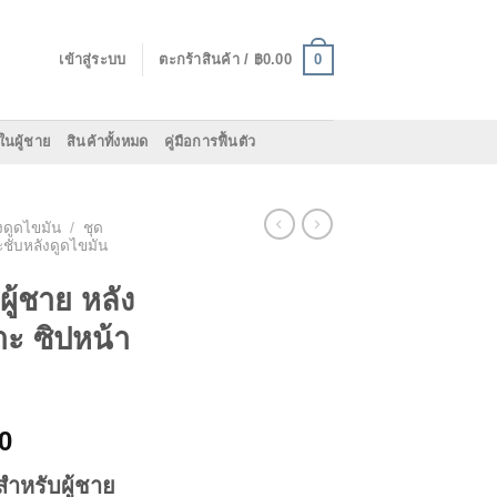
0
เข้าสู่ระบบ
ตะกร้าสินค้า /
฿
0.00
ในผู้ชาย
สินค้าทั้งหมด
คู่มือการฟื้นตัว
งดูดไขมัน
/
ชุด
ระชับหลังดูดไขมัน
ผู้ชาย หลัง
ะ ซิปหน้า
Current
0
price
สำหรับผู้ชาย
is: