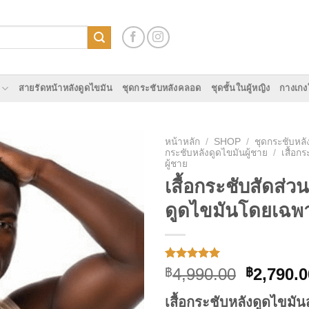
สายรัดหน้าหลังดูดไขมัน
ชุดกระชับหลังคลอด
ชุดชั้นในผู้หญิง
กางเกง
หน้าหลัก
/
SHOP
/
ชุดกระชับหลั
กระชับหลังดูดไขมันผู้ชาย
/
เสื้อก
ผู้ชาย
Add to
เสื้อกระชับสัดส่วน
wishlist
ดูดไขมันโดยเฉพา
ให้คะแนน
1
Original
4,990.00
2,790.0
฿
฿
5.00
จาก 5
price
คะแนนเต็ม
เสื้อกระชับหลังดูดไขมัน
บน
การให้
was: