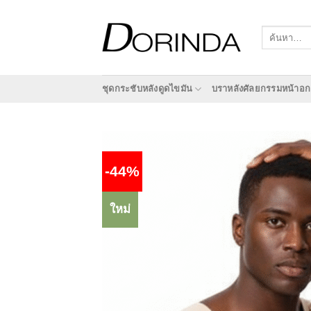
ข้าม
ไป
ค้นหา:
ยัง
เนื้อหา
ชุดกระชับหลังดูดไขมัน
บราหลังศัลยกรรมหน้าอก
-44%
ใหม่