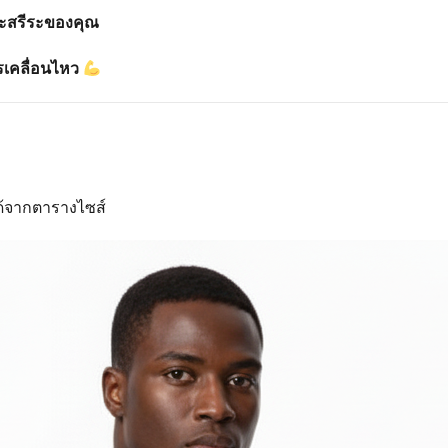
และสรีระของคุณ
รเคลื่อนไหว
้จากตารางไซส์