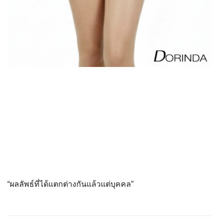
“ผลลัพธ์ที่ได้แตกต่างกันแล้
วแต่บุคคล”