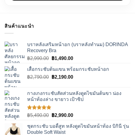
สินค้าแนะนำ
บราหลังเสริมหน้าอก (บราหลังทำนม) DORINDA
Recovery Bra
Original
Current
฿
2,990.00
฿
1,490.00
price
price
เสื้อกระชับต้นแขน พร้อมกระชับหน้าอก
was:
is:
Original
Current
฿
2,790.00
฿2,990.00.
฿
2,190.00
฿1,490.00.
price
price
was:
is:
กางเกงกระชับสัดส่วนหลังดูดไขมันต้นขา น่อง
฿2,790.00.
฿2,190.00.
หน้าท้องล่าง ขายาว เป้าซิป
ให้คะแนน
Original
Current
฿
5,490.00
฿
2,990.00
5.00
ตั้งแต่
price
price
1-5
ชุดกระชับ บอดี้สูท หลังดูดไขมันหน้าท้อง บิกินี รุ่น
was:
is:
คะแนน
Double Soft Waist
฿5,490.00.
฿2,990.00.