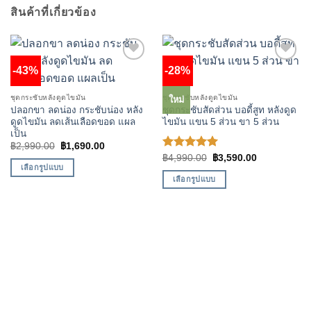
สินค้าที่เกี่ยวข้อง
-43%
-28%
Add to
Add to
wishlist
wishlist
ชุดกระชับหลังดูดไขมัน
ชุดกระชับหลังดูดไขมัน
ใหม่
ปลอกขา ลดน่อง กระชับน่อง หลัง
ชุดกระชับสัดส่วน บอดี้สูท หลังดูด
ดูดไขมัน ลดเส้นเลือดขอด แผล
ไขมัน แขน 5 ส่วน ขา 5 ส่วน
เป็น
Original
Current
฿
2,990.00
฿
1,690.00
price
price
ให้คะแนน
Original
Current
฿
4,990.00
฿
3,590.00
was:
is:
price
price
เลือกรูปแบบ
5.00
ตั้งแต่
฿2,990.00.
฿1,690.00.
was:
is:
1-5
เลือกรูปแบบ
This
฿4,990.00.
฿3,590.00.
คะแนน
This
product
product
has
has
multiple
multiple
variants.
variants.
The
The
options
options
may
may
be