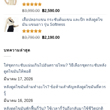
ให้คะแนน
Original
Current
฿
3,990.00
฿
2,590.00
5.00
ตั้งแต่
price
price
1-5
เสื้อปลอกแขน กระชับต้นแขน และปีก หลังดูดไข
was:
is:
คะแนน
มัน แขนยาว รุ่น Softness
฿3,990.00.
฿2,590.00.
ให้คะแนน
Original
Current
฿
3,790.00
฿
2,190.00
5.00
ตั้งแต่
price
price
1-5
was:
is:
คะแนน
บทความล่าสุด
฿3,790.00.
฿2,190.00.
ใส่ชุดกระชับแน่นเกินไปอันตรายไหม? วิธีเลือกชุดกระชับหลัง
ดูดไขมันให้พอดี
มีนาคม 17, 2026
หลังดูดไขมันห้ามทำอะไร? ข้อห้ามสำคัญหลังดูดไขมันที่ควร
รู้
มีนาคม 16, 2026
หลังดูดไขมันพักฟื้นกี่วัน? ใช้เวลากี่วันถึงกลับมาใช้ชีวิตปกติ