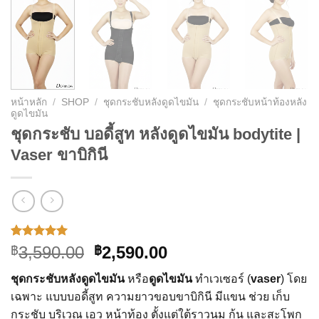
หน้าหลัก
/
SHOP
/
ชุดกระชับหลังดูดไขมัน
/
ชุดกระชับหน้าท้องหลัง
ดูดไขมัน
ชุดกระชับ บอดี้สูท หลังดูดไขมัน bodytite |
Vaser ขาบิกินี
ให้คะแนน
1
Original
Current
3,590.00
2,590.00
฿
฿
5.00
จาก 5
price
price
คะแนนเต็ม
ชุดกระชับหลังดูดไขมัน
หรือ
ดูดไขมัน
ทำเวเซอร์ (
vaser
) โดย
บน
การให้
was:
is:
คะแนน
เฉพาะ แบบบอดี้สูท ความยาวขอบขาบิกินี มีแขน ช่วย เก็บ
฿3,590.00.
฿2,590.00.
ของลูกค้า
กระชับ บริเวณ เอว หน้าท้อง ตั้งแต่ใต้ราวนม ก้น และสะโพก