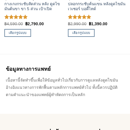
ปลอกกระชับต้นแขน หลังดูดไขมัน
กางเกงกระชับสัดส่วน หลัง ดูดไข
เวเซอร์ บอดี้ไทด์
มันต้นขา ขา 5 ส่วน เป้าเปิด
ให้คะแนน
Original
Current
ให้คะแนน
Original
Current
฿
2,990.00
฿
1,390.00
฿
4,590.00
฿
2,790.00
price
price
price
price
5.00
ตั้งแต่
5.00
ตั้งแต่
was:
is:
was:
is:
1-5
1-5
เลือกรูปแบบ
เลือกรูปแบบ
฿2,990.00.
฿1,390.00.
฿4,590.00.
฿2,790.00.
คะแนน
คะแนน
This
This
product
product
has
has
multiple
multiple
variants.
variants.
ข้อมูลทางการแพทย์
The
The
options
options
เนื้อหานี้จัดทำขึ้นเพื่อให้ข้อมูลทั่วไปเกี่ยวกับการดูแลหลังดูดไขมัน
may
may
อ้างอิงแนวทางการพักฟื้นตามหลักการแพทย์ทั่วไป ทั้งนี้ควรปฏิบัติ
be
be
ตามคำแนะนำของแพทย์ผู้ทำหัตถการเป็นหลัก
chosen
chosen
on
on
the
the
product
product
page
page