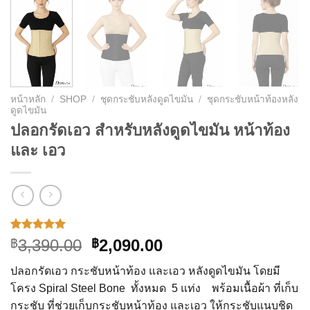
หน้าหลัก
/
SHOP
/
ชุดกระชับหลังดูดไขมัน
/
ชุดกระชับหน้าท้องหลัง
ดูดไขมัน
ปลอกรัดเอว สำหรับหลังดูดไขมัน หน้าท้อง
และ เอว
ให้คะแนน
1
Original
Current
3,390.00
2,090.00
฿
฿
5.00
จาก 5
price
price
คะแนนเต็ม
ปลอกรัดเอว กระชับหน้าท้อง และเอว หลังดูดไขมัน โดยมี
บน
การให้
was:
is:
คะแนน
โครง Spiral Steel Bone ทั้งหมด 5 แท่ง พร้อมเนื้อผ้า ที่เก็บ
฿3,390.00.
฿2,090.00.
ของลูกค้า
กระชับ ที่ช่วยเก็บกระชับหน้าท้อง และเอว ให้กระชับแนบชิด