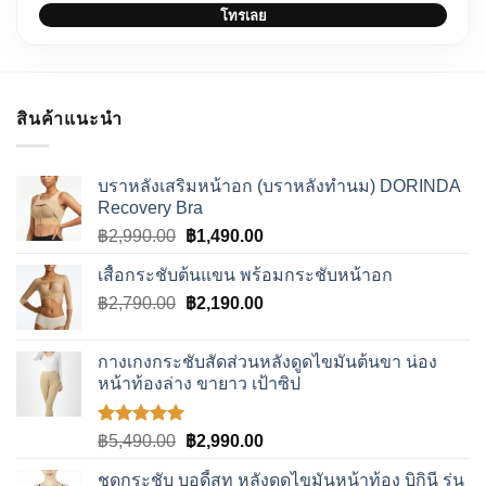
โทรเลย
สินค้าแนะนำ
บราหลังเสริมหน้าอก (บราหลังทำนม) DORINDA
Recovery Bra
Original
Current
฿
2,990.00
฿
1,490.00
price
price
เสื้อกระชับต้นแขน พร้อมกระชับหน้าอก
was:
is:
Original
Current
฿
2,790.00
฿2,990.00.
฿
2,190.00
฿1,490.00.
price
price
was:
is:
กางเกงกระชับสัดส่วนหลังดูดไขมันต้นขา น่อง
฿2,790.00.
฿2,190.00.
หน้าท้องล่าง ขายาว เป้าซิป
ให้คะแนน
Original
Current
฿
5,490.00
฿
2,990.00
5.00
ตั้งแต่
price
price
1-5
ชุดกระชับ บอดี้สูท หลังดูดไขมันหน้าท้อง บิกินี รุ่น
was:
is: