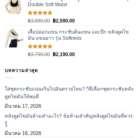
คะแนน
Double Soft Waist
฿5,490.00.
฿2,990.00.
ให้คะแนน
Original
Current
฿
3,990.00
฿
2,590.00
5.00
ตั้งแต่
price
price
1-5
เสื้อปลอกแขน กระชับต้นแขน และปีก หลังดูดไข
was:
is:
คะแนน
มัน แขนยาว รุ่น Softness
฿3,990.00.
฿2,590.00.
ให้คะแนน
Original
Current
฿
3,790.00
฿
2,190.00
5.00
ตั้งแต่
price
price
1-5
was:
is:
คะแนน
บทความล่าสุด
฿3,790.00.
฿2,190.00.
ใส่ชุดกระชับแน่นเกินไปอันตรายไหม? วิธีเลือกชุดกระชับหลัง
ดูดไขมันให้พอดี
มีนาคม 17, 2026
หลังดูดไขมันห้ามทำอะไร? ข้อห้ามสำคัญหลังดูดไขมันที่ควร
รู้
มีนาคม 16, 2026