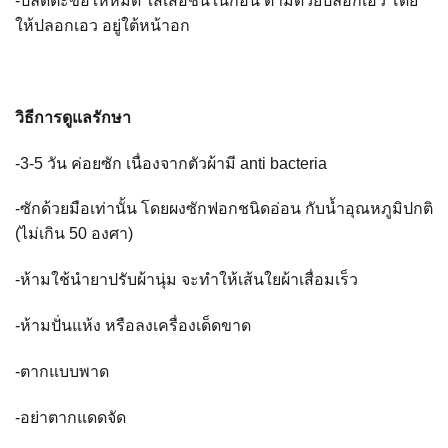
-ปลดตะขอให้หมด ใส่เสื้อชั้นในก่อน ตามด้วยปลอกเอว โดย
ให้ปลอกเอว อยู่ใต้หน้าอก
วิธีการดูแลรักษา
-3-5 วัน ค่อยซัก เนื่องจากตัวผ้ามี anti bacteria
-ซักด้วยมือเท่านั้น โดยผงซักฟอกชนิดอ่อน กับน้ำอุณหภูมิปกติ
(ไม่เกิน 50 องศา)
-ห้ามใช้นำยาปรับผ้านุ่ม จะทำให้เส้นใยผ้าเสื่อมเร็ว
-ห้ามปั่นแห้ง หรือลงเครื่องเด็ดขาด
-ตากแบบพาด
-อย่าตากแดดจัด