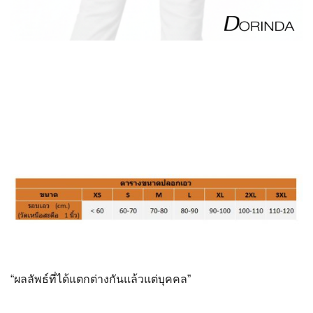
“ผลลัพธ์ที่ได้แตกต่างกันแล้
วแต่บุคคล”