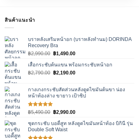
สินค้าแนะนำ
บราหลังเสริมหน้าอก (บราหลังทำนม) DORINDA
Recovery Bra
Original
Current
฿
2,990.00
฿
1,490.00
price
price
เสื้อกระชับต้นแขน พร้อมกระชับหน้าอก
was:
is:
Original
Current
฿
2,790.00
฿2,990.00.
฿
2,190.00
฿1,490.00.
price
price
was:
is:
กางเกงกระชับสัดส่วนหลังดูดไขมันต้นขา น่อง
฿2,790.00.
฿2,190.00.
หน้าท้องล่าง ขายาว เป้าซิป
ให้คะแนน
Original
Current
฿
5,490.00
฿
2,990.00
5.00
ตั้งแต่
price
price
1-5
ชุดกระชับ บอดี้สูท หลังดูดไขมันหน้าท้อง บิกินี รุ่น
was:
is:
คะแนน
Double Soft Waist
฿5,490.00.
฿2,990.00.