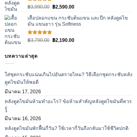
ให้คะแนน
Original
Current
฿
3,990.00
฿
2,590.00
5.00
ตั้งแต่
price
price
1-5
เสื้อปลอกแขน กระชับต้นแขน และปีก หลังดูดไข
was:
is:
คะแนน
มัน แขนยาว รุ่น Softness
฿3,990.00.
฿2,590.00.
ให้คะแนน
Original
Current
฿
3,790.00
฿
2,190.00
5.00
ตั้งแต่
price
price
1-5
was:
is:
คะแนน
บทความล่าสุด
฿3,790.00.
฿2,190.00.
ใส่ชุดกระชับแน่นเกินไปอันตรายไหม? วิธีเลือกชุดกระชับหลัง
ดูดไขมันให้พอดี
มีนาคม 17, 2026
หลังดูดไขมันห้ามทำอะไร? ข้อห้ามสำคัญหลังดูดไขมันที่ควร
รู้
มีนาคม 16, 2026
หลังดูดไขมันพักฟื้นกี่วัน? ใช้เวลากี่วันถึงกลับมาใช้ชีวิตปกติ