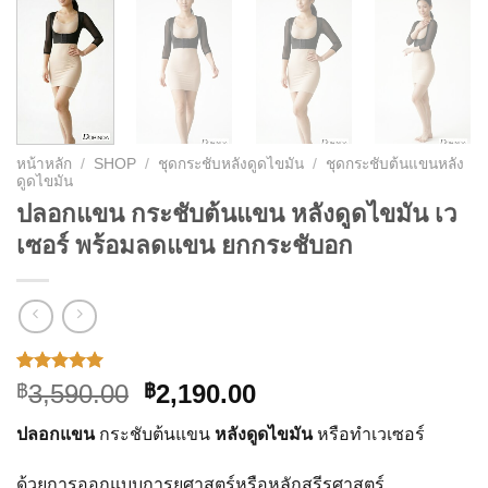
หน้าหลัก
/
SHOP
/
ชุดกระชับหลังดูดไขมัน
/
ชุดกระชับต้นแขนหลัง
ดูดไขมัน
ปลอกแขน กระชับต้นแขน หลังดูดไขมัน เว
เซอร์ พร้อมลดแขน ยกกระชับอก
ให้คะแนน
1
Original
Current
3,590.00
2,190.00
฿
฿
5.00
จาก 5
price
price
คะแนนเต็ม
ปลอกแขน
กระชับต้นแขน
หลังดูดไขมัน
หรือทำเวเซอร์
บน
การให้
was:
is:
คะแนน
฿3,590.00.
฿2,190.00.
ของลูกค้า
ด้วยการออกแบบการยศาสตร์หรือหลักสรีรศาสตร์