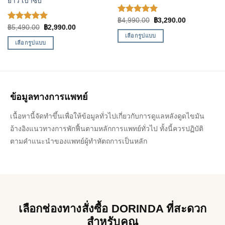
ยาว เป้าซิป
ให้คะแนน
Original
Current
฿
4,990.00
฿
3,290.00
price
price
ให้คะแนน
Original
Current
฿
5,490.00
฿
2,990.00
5.00
ตั้งแต่
was:
is:
price
price
5.00
ตั้งแต่
1-5
เลือกรูปแบบ
฿4,990.00.
฿3,290.00.
was:
is:
1-5
เลือกรูปแบบ
คะแนน
฿5,490.00.
฿2,990.00.
This
คะแนน
This
product
product
has
has
multiple
multiple
variants.
ข้อมูลทางการแพทย์
variants.
The
The
options
เนื้อหานี้จัดทำขึ้นเพื่อให้ข้อมูลทั่วไปเกี่ยวกับการดูแลหลังดูดไขมัน
options
may
อ้างอิงแนวทางการพักฟื้นตามหลักการแพทย์ทั่วไป ทั้งนี้ควรปฏิบัติ
may
be
be
ตามคำแนะนำของแพทย์ผู้ทำหัตถการเป็นหลัก
chosen
chosen
on
on
the
the
product
product
page
page
เลือกช่องทางสั่งซื้อ DORINDA ที่สะดวก
สำหรับคุณ