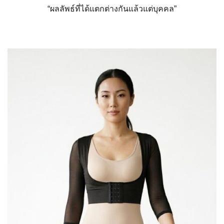
“ผลลัพธ์ที่ได้แตกต่างกันแล้
วแต่บุคคล”